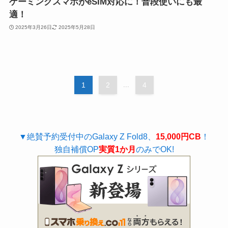
ゲーミングスマホがeSIM対応に！普段使いにも最
適！
2025年3月26日
2025年5月28日
1
2
...
4
▼絶賛予約受付中のGalaxy Z Fold8、
15,000円CB
！
独自補償OP
実質1か月
のみでOK!