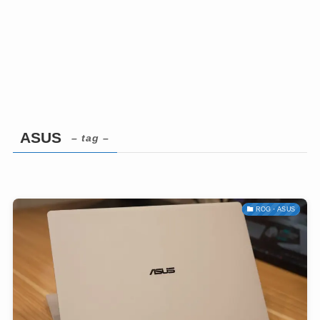
ASUS
– tag –
ROG・ASUS