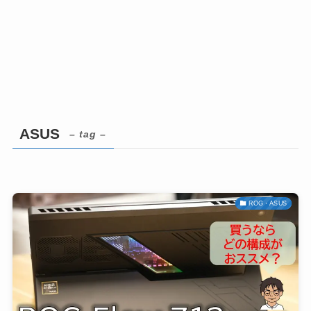
ASUS
– tag –
ROG・ASUS