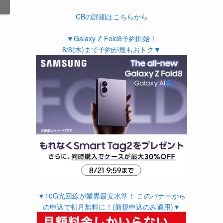
CBの詳細はこちらから
▼Galaxy Z Fold8予約開始！
8/6(木)まで予約が最もおトク▼
▼10G光回線が業界最安水準！ このバナーから
の申込で初月無料に！(新規申込のみ適用)▼