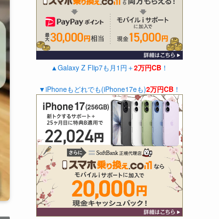
▲Galaxy Z Flip7も月1円＋
2万円CB
！
▼iPhoneもどれでも(iPhone17eも)
2万円CB
！