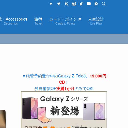
・Accessories
旅行
カード・ポイント
人生設計
Electronics
Travel
Cards & Points
Life Plan
▼絶賛予約受付中のGalaxy Z Fold8、
15,000円
CB
！
！
独自補償OP
実質1か月
のみでOK!