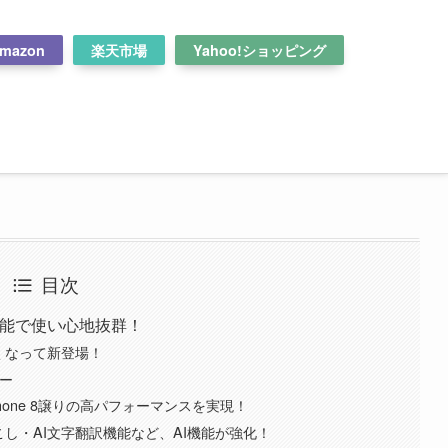
mazon
楽天市場
Yahoo!ショッピング
目次
！多機能で使い心地抜群！
が大きくなって新登場！
ラー
OG Phone 8譲りの高パフォーマンスを実現！
I文字起こし・AI文字翻訳機能など、AI機能が強化！