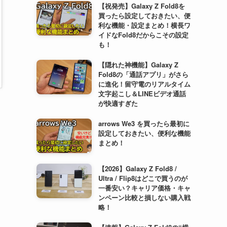
【祝発売】Galaxy Z Fold8を
買ったら設定しておきたい、便
利な機能・設定まとめ！横長ワ
イドなFold8だからこその設定
も！
【隠れた神機能】Galaxy Z
Fold8の「通話アプリ」がさら
に進化！留守電のリアルタイム
文字起こし＆LINEビデオ通話
が快適すぎた
arrows We3 を買ったら最初に
設定しておきたい、便利な機能
まとめ！
【2026】Galaxy Z Fold8 /
Ultra / Flip8はどこで買うのが
一番安い？キャリア価格・キャ
ンペーン比較と損しない購入戦
略！