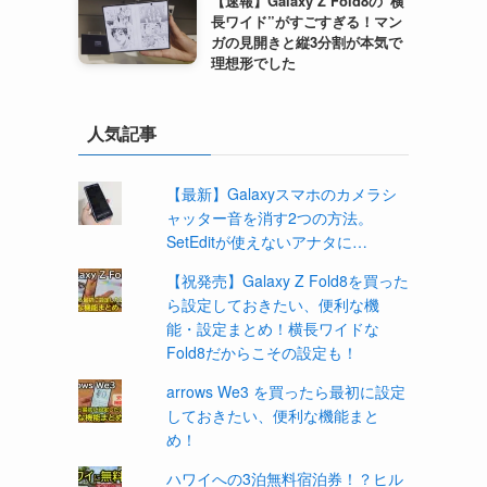
【速報】Galaxy Z Fold8の“横
長ワイド”がすごすぎる！マン
ガの見開きと縦3分割が本気で
理想形でした
人気記事
【最新】Galaxyスマホのカメラシ
ャッター音を消す2つの方法。
SetEditが使えないアナタに…
【祝発売】Galaxy Z Fold8を買った
ら設定しておきたい、便利な機
能・設定まとめ！横長ワイドな
Fold8だからこその設定も！
arrows We3 を買ったら最初に設定
しておきたい、便利な機能まと
め！
ハワイへの3泊無料宿泊券！？ヒル