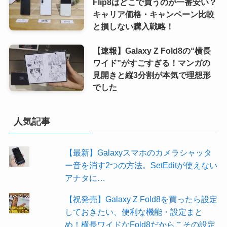
Flip8はどこで買うのが一番安い？
キャリア価格・キャンペーン比較
と損しない購入戦略！
【速報】Galaxy Z Fold8の“横長
ワイド”がすごすぎる！マンガの
見開きと縦3分割が本気で理想形
でした
人気記事
【最新】Galaxyスマホのカメラシャッタ
ー音を消す2つの方法。SetEditが使えない
アナタに…
【祝発売】Galaxy Z Fold8を買ったら設定
しておきたい、便利な機能・設定まと
め！横長ワイドなFold8だからこその設定