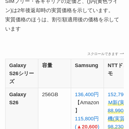
SIMフリー・各キャリアの定価と、()内(黄色ライ
ン)は2年後返却時の実質価格を示しています。
実質価格のほうは、割引額適用後の価格を示して
います
スクロールできます
Galaxy
容量
Samsung
NTT
ドコ
S26
シリー
モ
ズ
Galaxy
256GB
136,400円
152,790
S26
【Amazon
M新(実
】
88,990円
115,800円
機(実質
(
▲20,600
)
98,230円