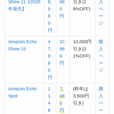
Show 11【2025
9,
98
引き(1
入
年発売】
9
0
8%OFF)
ペ
8
円
ー
0
ジ
円
Amazon Echo
4
37,
10,000円
購
Show 15
7,
98
引き(2
入
9
0
1%OFF)
ペ
8
円
ー
0
ジ
円
Amazon Echo
1
7,
(昨年は
購
Spot
1,
48
3,500円
入
4
0
引き)
ペ
8
円
ー