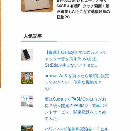
B9406CAA レビュー：メモリ
64GB＆有機ELタッチ画面！動
画編集もAIもこなす薄型軽量の
怪物PC
人気記事
【最新】Galaxyスマホのカメラシ
ャッター音を消す2つの方法。
SetEditが使えないアナタに…
arrows We3 を買ったら最初に設定
しておきたい、便利な機能まと
め！
実はSuicaよりPASMOのほうがお
得？続々開始のPASMO「乗車ポイ
ントサービス」関東私鉄をまとめ
てみた！
ハワイへの3泊無料宿泊券！？ヒル