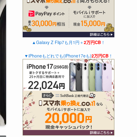
▲Galaxy Z Flip7も月1円＋
2万円CB
！
▼iPhoneもどれでも(iPhone17eも)
2万円CB
！