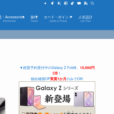
・Accessories
旅行
カード・ポイント
人生設計
Electronics
Travel
Cards & Points
Life Plan
▼絶賛予約受付中のGalaxy Z Fold8、
15,000円
CB
！
独自補償OP
実質1か月
のみでOK!