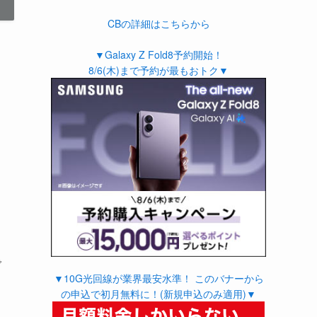
CBの詳細はこちらから
▼Galaxy Z Fold8予約開始！
8/6(木)まで予約が最もおトク▼
で
▼10G光回線が業界最安水準！ このバナーから
の申込で初月無料に！(新規申込のみ適用)▼