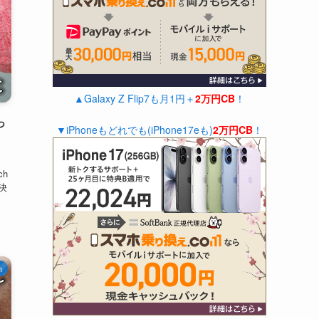
▲Galaxy Z Flip7も月1円＋
2万円CB
！
っ
▼iPhoneもどれでも(iPhone17eも)
2万円CB
！
ch
で決
h