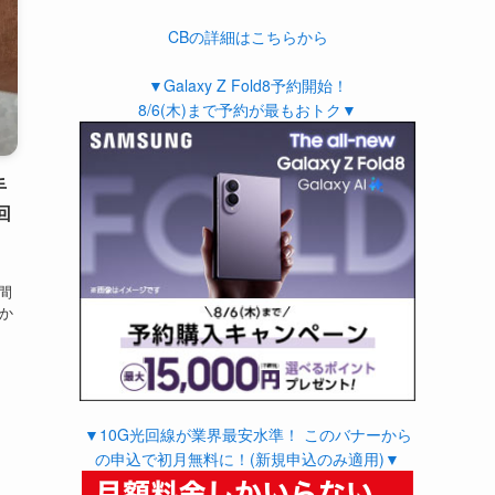
CBの詳細はこちらから
▼Galaxy Z Fold8予約開始！
8/6(木)まで予約が最もおトク▼
手
回
、
週間
日か
▼10G光回線が業界最安水準！ このバナーから
の申込で初月無料に！(新規申込のみ適用)▼