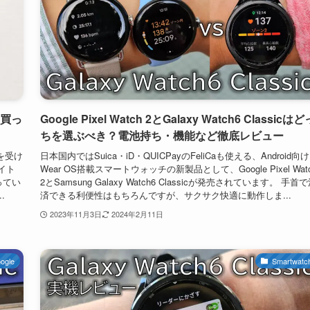
ト買っ
Google Pixel Watch 2とGalaxy Watch6 Classicはど
ちを選ぶべき？電池持ち・機能など徹底レビュー
を受け
日本国内ではSuica・iD・QUICPayのFeliCaも使える、Android向け
イト
Wear OS搭載スマートウォッチの新製品として、Google Pixel Wat
ってい
2とSamsung Galaxy Watch6 Classicが発売されています。 手首
.
済できる利便性はもちろんですが、サクサク快適に動作しま...
2023年11月3日
2024年2月11日
ogle
Smartwatc