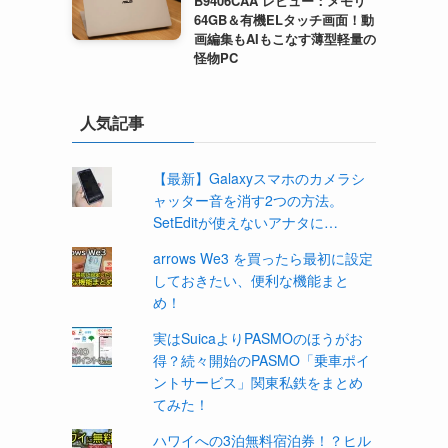
B9406CAA レビュー：メモリ
64GB＆有機ELタッチ画面！動
画編集もAIもこなす薄型軽量の
怪物PC
人気記事
【最新】Galaxyスマホのカメラシ
ャッター音を消す2つの方法。
SetEditが使えないアナタに…
arrows We3 を買ったら最初に設定
しておきたい、便利な機能まと
め！
実はSuicaよりPASMOのほうがお
得？続々開始のPASMO「乗車ポイ
ントサービス」関東私鉄をまとめ
てみた！
ハワイへの3泊無料宿泊券！？ヒル