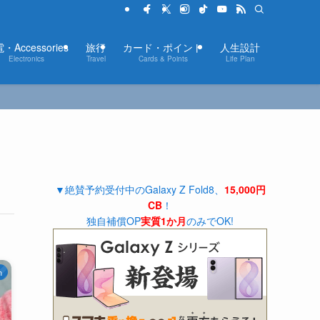
・Accessories
旅行
カード・ポイント
人生設計
Electronics
Travel
Cards & Points
Life Plan
▼絶賛予約受付中のGalaxy Z Fold8、
15,000円
CB
！
独自補償OP
実質1か月
のみでOK!
h