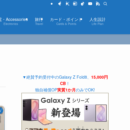
・Accessories
旅行
カード・ポイント
人生設計
Electronics
Travel
Cards & Points
Life Plan
▼絶賛予約受付中のGalaxy Z Fold8、
15,000円
CB
！
独自補償OP
実質1か月
のみでOK!
s