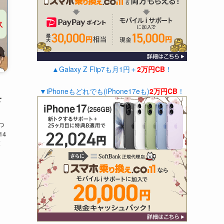
▲Galaxy Z Flip7も月1円＋
2万円CB
！
▼iPhoneもどれでも(iPhone17eも)
2万円CB
！
を
つ
14
薄