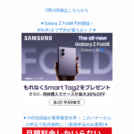
CBの詳細はこちらから
▼Galaxy Z Fold8予約開始！
8/6(木)まで予約が最もおトク▼
▼10G光回線が業界最安水準！ このバナーから
の申込で初月無料に！(新規申込のみ適用)▼