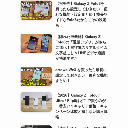
【祝発売】Galaxy Z Fold8を
買ったら設定しておきたい、便
利な機能・設定まとめ！横長ワ
イドなFold8だからこその設定
も！
【隠れた神機能】Galaxy Z
Fold8の「通話アプリ」がさら
に進化！留守電のリアルタイム
文字起こし＆LINEビデオ通話
が快適すぎた
arrows We3 を買ったら最初に
設定しておきたい、便利な機能
まとめ！
【2026】Galaxy Z Fold8 /
Ultra / Flip8はどこで買うのが
一番安い？キャリア価格・キャ
ンペーン比較と損しない購入戦
略！