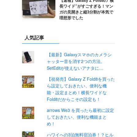
【速報】Galaxy Z Fold8の“横
長ワイド”がすごすぎる！マン
ガの見開きと縦3分割が本気で
理想形でした
人気記事
【最新】Galaxyスマホのカメラシ
ャッター音を消す2つの方法。
SetEditが使えないアナタに…
【祝発売】Galaxy Z Fold8を買った
ら設定しておきたい、便利な機
能・設定まとめ！横長ワイドな
Fold8だからこその設定も！
arrows We3 を買ったら最初に設定
しておきたい、便利な機能まと
め！
ハワイへの3泊無料宿泊券！？ヒル