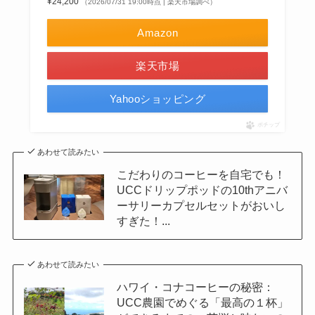
¥24,200
（2026/07/31 19:00時点 | 楽天市場調べ）
Amazon
楽天市場
Yahooショッピング
ポチップ
あわせて読みたい
こだわりのコーヒーを自宅でも！
UCCドリップポッドの10thアニバ
ーサリーカプセルセットがおいし
すぎた！...
あわせて読みたい
ハワイ・コナコーヒーの秘密：
UCC農園でめぐる「最高の１杯」