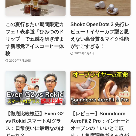
この夏行きたい期間限定カ
Shokz OpenDots 2 先行レ
フェ！表参道「ひみつのド
ビュー！イヤーカフ型と思
リップ」で五感を研ぎ澄ま
えない高音質＆マイク性能
す新感覚アイスコーヒー体
がすごすぎる！
験
2026年6月4日
2026年7月10日
【徹底比較検証】Even G2
【レビュー】Soundcore
vs Rokid スマートAIグラ
AeroFit 2 Pro：インナーと
ス：日常使いに最適なのは
オープンの「いいとこ取
どっち？
り」！角度調整ギミックが