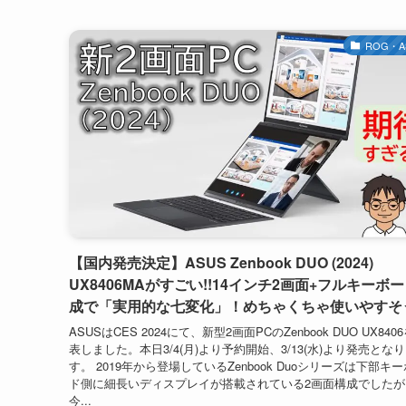
ROG・A
【国内発売決定】ASUS Zenbook DUO (2024)
UX8406MAがすごい!!14インチ2画面+フルキーボ
成で「実用的な七変化」！めちゃくちゃ使いやすそ
ASUSはCES 2024にて、新型2画面PCのZenbook DUO UX840
表しました。本日3/4(月)より予約開始、3/13(水)より発売とな
す。 2019年から登場しているZenbook Duoシリーズは下部キ
ド側に細長いディスプレイが搭載されている2画面構成でしたが
今...