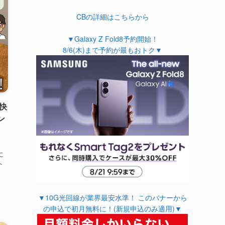
CBの詳細はこちらから
▼Galaxy Z Fold8予約開始！
8/6(木)まで予約が最もおトク▼
で快
ン
に
ト
▼10G光回線が業界最安水準！ このバナーから
の申込で初月無料に！(新規申込のみ適用)▼