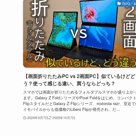
ROG・A
【画面折りたたみPC vs 2画面PC】似ているけど
う？使って感じる違い、買うならどっち？
スマホでは画面が折りたためるフォルダブルスマホが盛り上が
ます。Galaxy Z FoldシリーズやPixel Foldをはじめ、コンパク
FlipスタイルだとGalaxy Z Flipシリーズ、motorola razr、至近
イモバイルからも低価格のLibero Flipが発売され、だ...
2024年3月7日
2025年10月7日