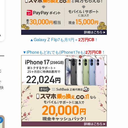
▲Galaxy Z Flip7も月1円＋
2万円CB
！
▼iPhoneもどれでも(iPhone17eも)
2万円CB
！
ル一
C
で
快
S