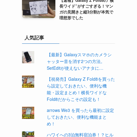
【速報】Galaxy Z Fold8の“横
長ワイド”がすごすぎる！マン
ガの見開きと縦3分割が本気で
理想形でした
人気記事
【最新】Galaxyスマホのカメラシ
ャッター音を消す2つの方法。
SetEditが使えないアナタに…
【祝発売】Galaxy Z Fold8を買った
ら設定しておきたい、便利な機
能・設定まとめ！横長ワイドな
Fold8だからこその設定も！
arrows We3 を買ったら最初に設定
しておきたい、便利な機能まと
め！
ハワイへの3泊無料宿泊券！？ヒル