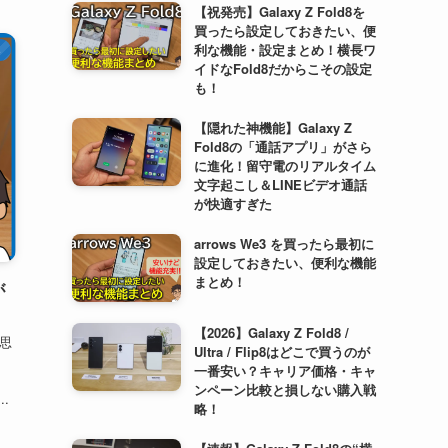
【祝発売】Galaxy Z Fold8を
買ったら設定しておきたい、便
利な機能・設定まとめ！横長ワ
ト
イドなFold8だからこその設定
も！
【隠れた神機能】Galaxy Z
Fold8の「通話アプリ」がさら
に進化！留守電のリアルタイム
文字起こし＆LINEビデオ通話
が快適すぎた
arrows We3 を買ったら最初に
設定しておきたい、便利な機能
まとめ！
が
【2026】Galaxy Z Fold8 /
思
Ultra / Flip8はどこで買うのが
一番安い？キャリア価格・キャ
ンペーン比較と損しない購入戦
.
略！