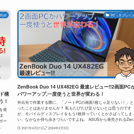
SUS
PC・タブレッ
ZenBook Duo 14 UX482EG 最速レビュー!!2画面PC
ード構
パワーアップ,一度使うと世界が変わる！
う！
外出先で作業する際に、「ノートPCの画面1枚じゃ足りない！」と
ったことはありませんか？ 私もたびたび足りないとは思うのです
6を発
が、モバイルディスプレイをもう1枚持っていくとかさばってしま
りま
い、なかなか持ち歩きづらいですよね。 ASUSから発売されるZen..
ーボー
、
2021年4月21日
2024年2月3日