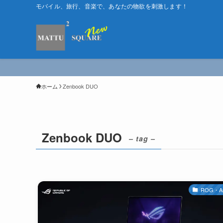
モバイル、旅行、音楽で、あなたの物欲を刺激します！
ホーム
Zenbook DUO
Zenbook DUO
– tag –
ROG・A