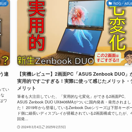
SUS
ROG・ASU
どう違
【実機レビュー】2画面PC「ASUS Zenbook DUO」
実用的ですごすぎる！実際に使って感じたメリット・
メリット
ってい
トな
筆者も大注目していた、「実用的な七変化」ができる2画面PC、
ではワ
ASUS Zenbook DUO UX8406MAがついに国内発表・発売されまし
た！ 2019年から登場しているZenbook Duoシリーズは下部キーボ
ド側に細長いディスプレイが搭載されている2画面構成でしたが、
回発...
2024年3月4日
2025年2月5日