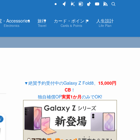
・Accessories
旅行
カード・ポイント
人生設計
Electronics
Travel
Cards & Points
Life Plan
▼絶賛予約受付中のGalaxy Z Fold8、
15,000円
CB
！
独自補償OP
実質1か月
のみでOK!
s