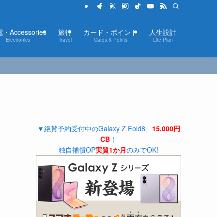
・Accessories
旅行
カード・ポイント
人生設計
Electronics
Travel
Cards & Points
Life Plan
▼絶賛予約受付中のGalaxy Z Fold8、
15,000円
CB
！
独自補償OP
実質1か月
のみでOK!