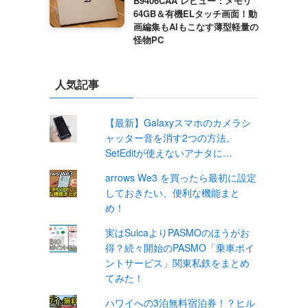
B9406CAA レビュー：メモリ
64GB＆有機ELタッチ画面！動
画編集もAIもこなす薄型軽量の
怪物PC
人気記事
【最新】Galaxyスマホのカメラシ
ャッター音を消す2つの方法。
SetEditが使えないアナタに…
arrows We3 を買ったら最初に設定
しておきたい、便利な機能まと
め！
実はSuicaよりPASMOのほうがお
得？続々開始のPASMO「乗車ポイ
ントサービス」関東私鉄をまとめ
てみた！
ハワイへの3泊無料宿泊券！？ヒル