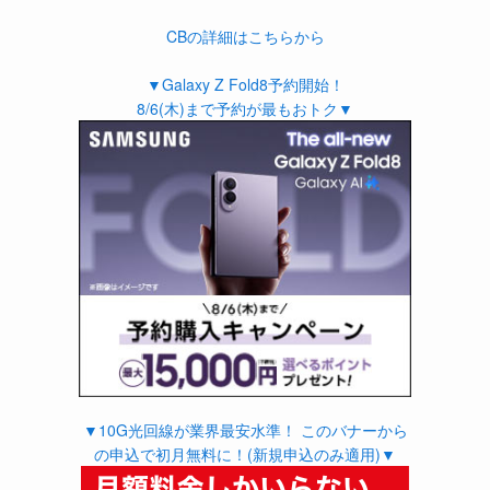
CBの詳細はこちらから
▼Galaxy Z Fold8予約開始！
8/6(木)まで予約が最もおトク▼
▼10G光回線が業界最安水準！ このバナーから
の申込で初月無料に！(新規申込のみ適用)▼