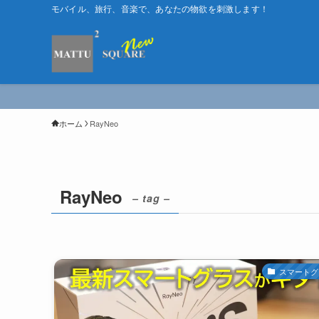
モバイル、旅行、音楽で、あなたの物欲を刺激します！
ホーム
RayNeo
RayNeo
– tag –
スマートグ