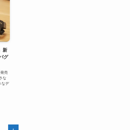
」新
スパグ
り発売
さな
きなデ
1