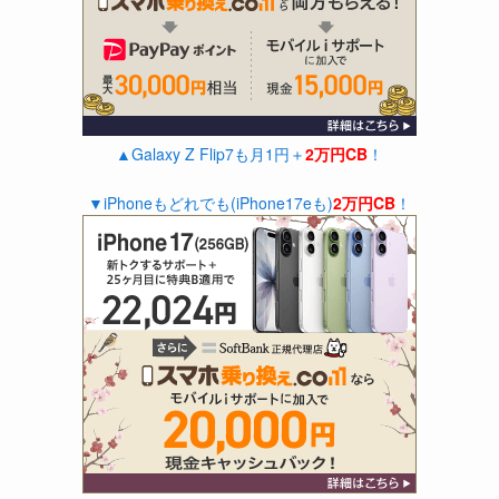
▲Galaxy Z Flip7も月1円＋
2万円CB
！
▼iPhoneもどれでも(iPhone17eも)
2万円CB
！