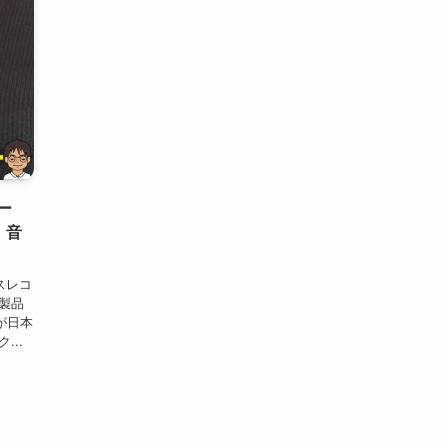
ー
、音
スレコ
弾製品
」が日本
...