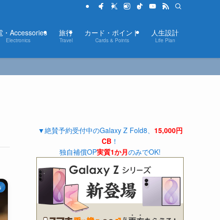
・Accessories
旅行
カード・ポイント
人生設計
Electronics
Travel
Cards & Points
Life Plan
▼絶賛予約受付中のGalaxy Z Fold8、
15,000円
CB
！
独自補償OP
実質1か月
のみでOK!
s