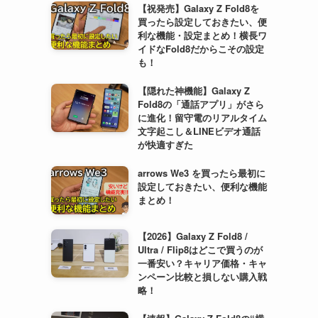
【祝発売】Galaxy Z Fold8を
買ったら設定しておきたい、便
利な機能・設定まとめ！横長ワ
イドなFold8だからこその設定
も！
【隠れた神機能】Galaxy Z
Fold8の「通話アプリ」がさら
に進化！留守電のリアルタイム
文字起こし＆LINEビデオ通話
が快適すぎた
arrows We3 を買ったら最初に
設定しておきたい、便利な機能
まとめ！
【2026】Galaxy Z Fold8 /
Ultra / Flip8はどこで買うのが
一番安い？キャリア価格・キャ
ンペーン比較と損しない購入戦
略！