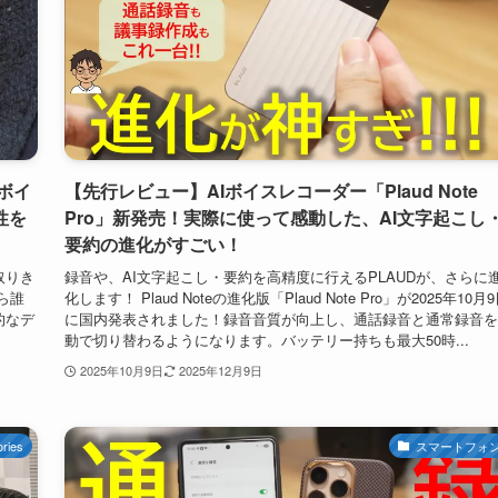
ボイ
【先行レビュー】AIボイスレコーダー「Plaud Note
性を
Pro」新発売！実際に使って感動した、AI文字起こし
要約の進化がすごい！
取りき
録音や、AI文字起こし・要約を高精度に行えるPLAUDが、さらに
ら誰
化します！ Plaud Noteの進化版「Plaud Note Pro」が2025年10月
的なデ
に国内発表されました！録音音質が向上し、通話録音と通常録音を
動で切り替わるようになります。バッテリー持ちも最大50時...
2025年10月9日
2025年12月9日
ries
スマートフォ