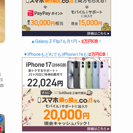
▲Galaxy Z Flip7も月1円＋
2万円CB
！
▼iPhoneもどれでも(iPhone17eも)
2万円CB
！
・
進
9日
自
ン