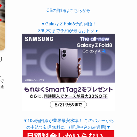
CBの詳細はこちらから
▼Galaxy Z Fold8予約開始！
8/6(木)まで予約が最もおトク▼
リ
。
で
通
▼10G光回線が業界最安水準！ このバナーから
の申込で初月無料に！(新規申込のみ適用)▼