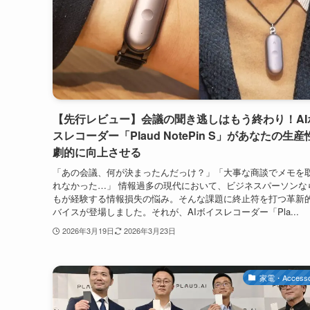
【先行レビュー】会議の聞き逃しはもう終わり！AI
スレコーダー「Plaud NotePin S」があなたの生産
劇的に向上させる
「あの会議、何が決まったんだっけ？」「大事な商談でメモを
れなかった…」 情報過多の現代において、ビジネスパーソンな
もが経験する情報損失の悩み。そんな課題に終止符を打つ革新
バイスが登場しました。それが、AIボイスレコーダー「Pla...
2026年3月19日
2026年3月23日
家電・Accesso