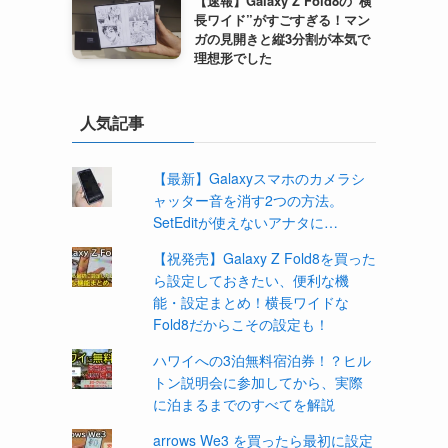
【速報】Galaxy Z Fold8の“横
長ワイド”がすごすぎる！マン
ガの見開きと縦3分割が本気で
理想形でした
人気記事
【最新】Galaxyスマホのカメラシ
ャッター音を消す2つの方法。
SetEditが使えないアナタに…
【祝発売】Galaxy Z Fold8を買った
ら設定しておきたい、便利な機
能・設定まとめ！横長ワイドな
Fold8だからこその設定も！
ハワイへの3泊無料宿泊券！？ヒル
トン説明会に参加してから、実際
に泊まるまでのすべてを解説
arrows We3 を買ったら最初に設定