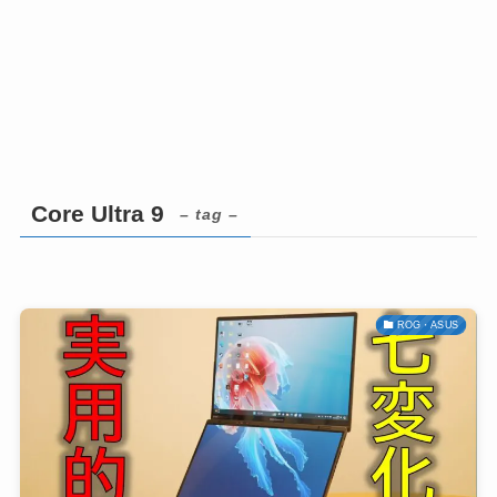
Core Ultra 9
– tag –
ROG・ASUS