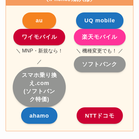
au
UQ mobile
ワイモバイル
楽天モバイル
＼ MNP・新規なら！
＼ 機種変更でも！ ／
／
ソフトバンク
スマホ乗り換
え.com
(ソフトバン
ク特価)
ahamo
NTTドコモ