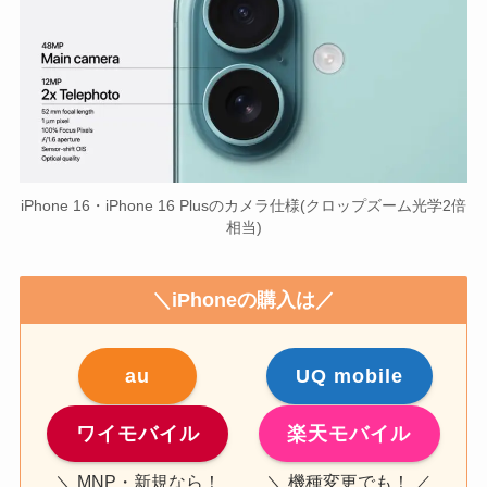
iPhone 16・iPhone 16 Plusのカメラ仕様(クロップズーム光学2倍
相当)
＼iPhoneの購入は／
au
UQ mobile
ワイモバイル
楽天モバイル
＼ MNP・新規なら！
＼ 機種変更でも！ ／