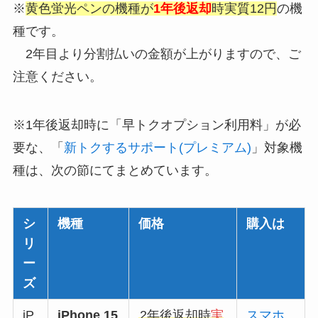
※
黄色蛍光ペンの機種が
1年後返却
時実質12円
の機
種です。
2年目より分割払いの金額が上がりますので、ご
注意ください。
※1年後返却時に「早トクオプション利用料」が必
要な、「
新トクするサポート(プレミアム)
」対象機
種は、次の節にてまとめています。
シ
機種
価格
購入は
リ
ー
ズ
iP
iPhone 15
2年後返却時
実
スマホ