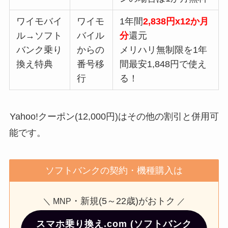
ワイモバイ
ワイモ
1年間
2,838円x12か月
ル→ソフト
バイル
分
還元
バンク乗り
からの
メリハリ無制限を1年
換え特典
番号移
間最安1,848円で使え
行
る！
Yahoo!クーポン(12,000円)はその他の割引と併用可
能です。
ソフトバンクの契約・機種購入は
・新規(5～22歳)がおトク
＼ MNP
／
スマホ乗り換え.com (ソフトバンク