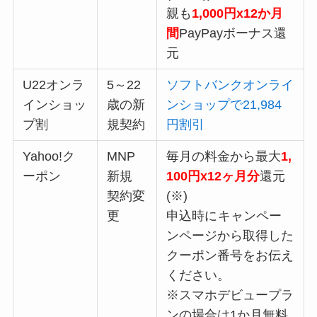
親も
1,000円x12か月
間
PayPayボーナス還
元
U22オンラ
5～22
ソフトバンクオンライ
インショッ
歳の新
ンショップで21,984
プ割
規契約
円割引
Yahoo!ク
MNP
毎月の料金から最大
1,
ーポン
新規
100円x12ヶ月分
還元
契約変
(※)
更
申込時に
キャンペー
ンページから取得した
クーポン番号をお伝え
ください。
※スマホデビュープラ
ンの場合は1か月無料