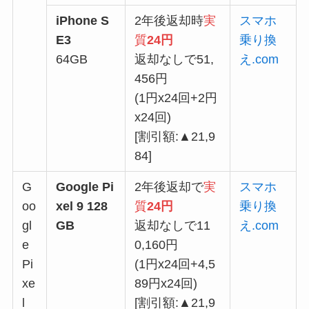
iPhone S
2年後返却時
実
スマホ
E3
質
24円
乗り換
64GB
返却なしで51,
え.com
456円
(1円x24回+2円
x24回)
[割引額:▲21,9
84]
G
Google Pi
2年後返却で
実
スマホ
oo
xel 9 128
質
24円
乗り換
gl
GB
返却なしで11
え.com
e
0,160円
Pi
(1円x24回+4,5
xe
89円x24回)
l
[割引額:▲21,9