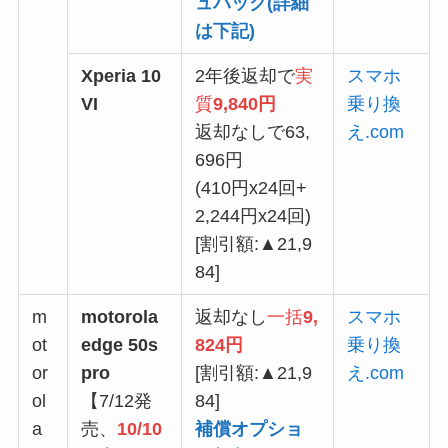
ュバック(
詳細
は下記
)
Xperia 10
2年後返却で
実
スマホ
VI
質
9,840円
乗り換
返却なしで63,
え.com
696円
(410円x24回+
2,244円x24回)
[割引額:▲21,9
84]
m
motorola
返却なし
一括
9,
スマホ
ot
edge 50s
824円
乗り換
or
pro
[割引額:▲21,9
え.com
ol
【7/12発
84]
a
売、
10/10
補償オプショ