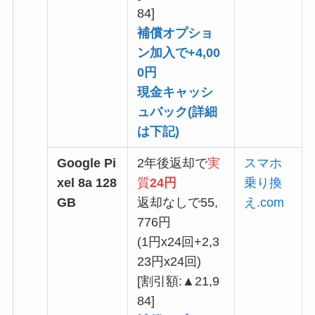
84]
補償オプショ
ン加入で+4,00
0円
現金キャッシ
ュバック(
詳細
は下記
)
Google Pi
2年後返却で
実
スマホ
xel 8a 128
質
24円
乗り換
GB
返却なしで55,
え.com
776円
(1円x24回+2,3
23円x24回)
[割引額:▲21,9
84]