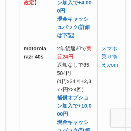
改定
】
ン加入で+4,00
0円
現金キャッシ
ュバック(
詳細
は下記
)
motorola
2年後返却で
実
スマホ
razr 40s
質
24円
乗り換
返却なしで85,
え.com
584円
(1円x24回+2,3
77円x24回)
補償オプショ
ン加入で+10,0
00円
現金キャッシ
ュバック(
詳細