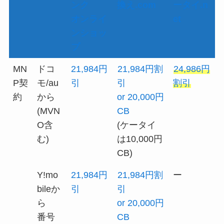
ンク
換え.com
ータイ.n
オンライ
et
ンショッ
プ
MN
ドコ
21,984円
21,984円割
24,986円
P契
モ/au
引
引
割引
約
から
or 20,000円
(MVN
CB
O含
(ケータイ
む)
は10,000円
CB)
Y!mo
21,984円
21,984円割
ー
bileか
引
引
ら
or 20,000円
番号
CB