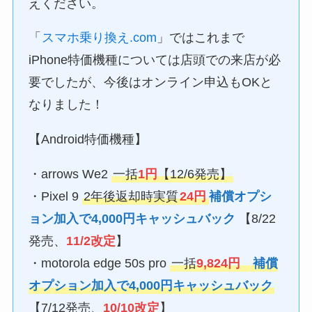
えください。
「
スマホ乗り換え.com
」ではこれまで
iPhone特価機種については店頭での来店が必
要でしたが、今後はオンライン申込もOKと
なりました！
【Android特価機種】
・arrows We2
一括
1円
【12/6発売】
・Pixel 9
2年後返却時実質
24円
補償オプシ
ョン加入で4,000円キャッシュバック
【8/22
発売、
11/2改定
】
・motorola edge 50s pro
一括
9,824円
補償
オプション加入で4,000円キャッシュバック
【7/12発売、
10/10改定
】