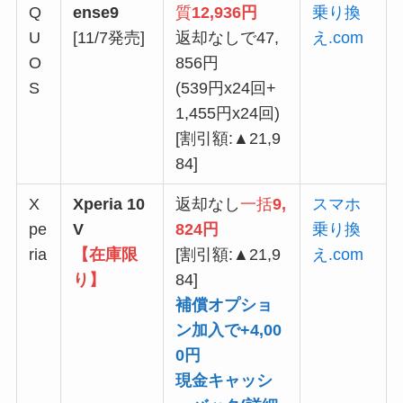
Q
ense9
質
12,936円
乗り換
U
[11/7発売]
返却なしで47,
え.com
O
856円
S
(539円x24回+
1,455円x24回)
[割引額:▲21,9
84]
X
Xperia 10
返却なし
一括
9,
スマホ
pe
V
824円
乗り換
ria
【在庫限
[割引額:▲21,9
え.com
り】
84]
補償オプショ
ン加入で+4,00
0円
現金キャッシ