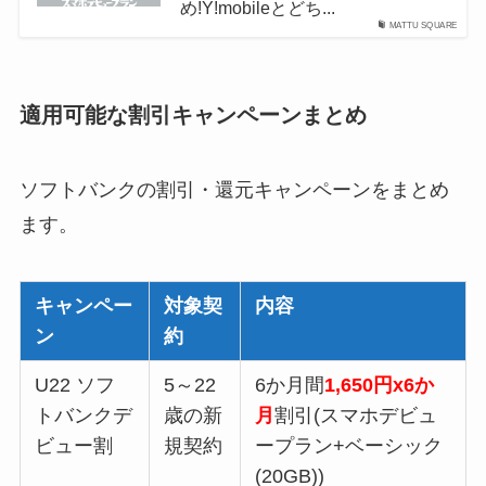
め!Y!mobileとどち...
MATTU SQUARE
適用可能な割引キャンペーンまとめ
ソフトバンクの割引・還元キャンペーンをまとめ
ます。
キャンペー
対象契
内容
ン
約
U22 ソフ
5～22
6か月間
1,650円x6か
トバンクデ
歳の新
月
割引(スマホデビュ
ビュー割
規契約
ープラン+ベーシック
(20GB))