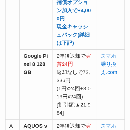
補償オプショ
ン加入で+4,00
0円
現金キャッシ
ュバック(
詳細
は下記
)
Google Pi
2年後返却で
実
スマホ
xel 8 128
質
24円
乗り換
GB
返却なしで72,
え.com
336円
(1円x24回+3,0
13円x24回)
[割引額:▲21,9
84]
A
AQUOS s
2年後返却で
実
スマホ