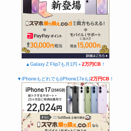
▲Galaxy Z Flip7も月1円＋
2万円CB
！
▼iPhoneもどれでも(iPhone17eも)
2万円CB
！