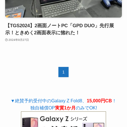
【TGS2024】2画面ノートPC「GPD DUO」先行展
示！ときめく2画面表示に惚れた！
2024年9月27日
1
▼絶賛予約受付中のGalaxy Z Fold8、
15,000円CB
！
独自補償OP
実質1か月
のみでOK!