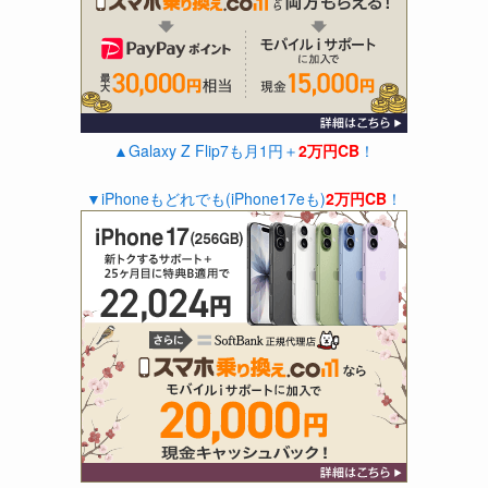
▲Galaxy Z Flip7も月1円＋
2万円CB
！
▼iPhoneもどれでも(iPhone17eも)
2万円CB
！