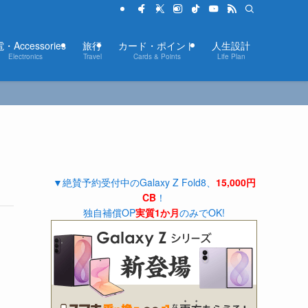
・Accessories
旅行
カード・ポイント
人生設計
Electronics
Travel
Cards & Points
Life Plan
▼絶賛予約受付中のGalaxy Z Fold8、
15,000円
CB
！
独自補償OP
実質1か月
のみでOK!