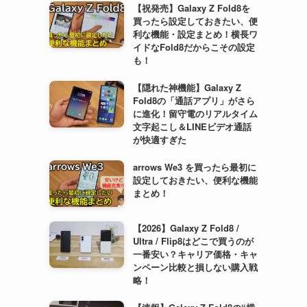
【祝発売】Galaxy Z Fold8を
買ったら設定しておきたい、便
利な機能・設定まとめ！横長ワ
イドなFold8だからこその設定
も！
【隠れた神機能】Galaxy Z
Fold8の「通話アプリ」がさら
に進化！留守電のリアルタイム
文字起こし＆LINEビデオ通話
が快適すぎた
arrows We3 を買ったら最初に
設定しておきたい、便利な機能
まとめ！
【2026】Galaxy Z Fold8 /
Ultra / Flip8はどこで買うのが
一番安い？キャリア価格・キャ
ンペーン比較と損しない購入戦
略！