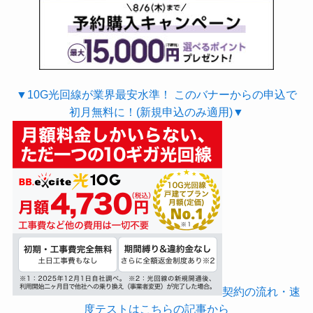
▼10G光回線が業界最安水準！ このバナーからの申込で
初月無料に！(新規申込のみ適用)▼
契約の流れ・速
度テストはこちらの記事から