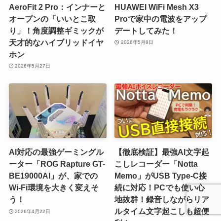
AeroFit 2 Pro：インナーと
HUAWEI WiFi Mesh X3
オープンの「いいとこ取
Proで家中の電波をアップ
り」！角度調整ギミックが
デートしてみた！
天才的なハイブリッドイヤ
2026年5月8日
ホン
2026年5月27日
AI対応の最強ゲーミングル
【徹底検証】最強AI文字起
ーター「ROG Rapture GT-
こしレコーダー「Notta
BE19000AI」が、家での
Memo」がUSB Type-C接
Wi-Fi環境を大きく変えそ
続に対応！PCでも使い心
う！
地抜群！録音しながらリア
ルタイム文字起こしも超便
2026年4月22日