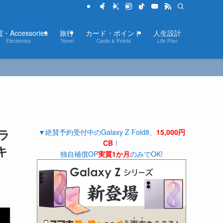
・Accessories
旅行
カード・ポイント
人生設計
Electronics
Travel
Cards & Points
Life Plan
！ラ
▼絶賛予約受付中のGalaxy Z Fold8、
15,000円
CB
！
キ
独自補償OP
実質1か月
のみでOK!