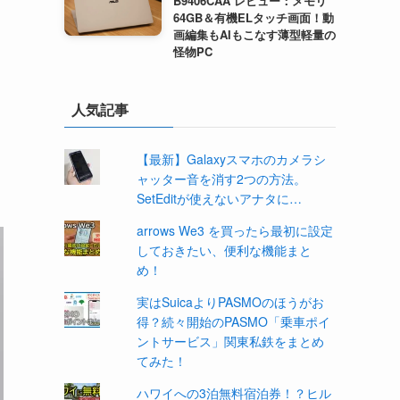
B9406CAA レビュー：メモリ
64GB＆有機ELタッチ画面！動
画編集もAIもこなす薄型軽量の
怪物PC
人気記事
【最新】Galaxyスマホのカメラシ
ャッター音を消す2つの方法。
SetEditが使えないアナタに…
arrows We3 を買ったら最初に設定
しておきたい、便利な機能まと
め！
実はSuicaよりPASMOのほうがお
得？続々開始のPASMO「乗車ポイ
ントサービス」関東私鉄をまとめ
てみた！
ハワイへの3泊無料宿泊券！？ヒル