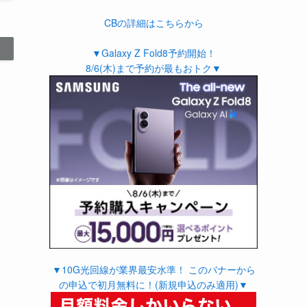
CBの詳細はこちらから
▼Galaxy Z Fold8予約開始！
8/6(木)まで予約が最もおトク▼
▼10G光回線が業界最安水準！ このバナーから
の申込で初月無料に！(新規申込のみ適用)▼