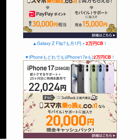
▲Galaxy Z Flip7も月1円＋
2万円CB
！
▼iPhoneもどれでも(iPhone17eも)
2万円CB
！