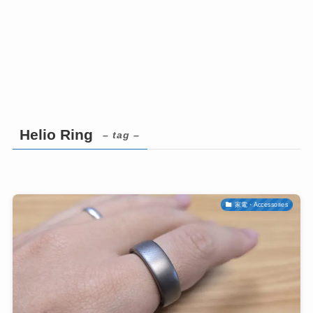
Helio Ring
– tag –
家電・Accessories