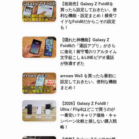
【祝発売】Galaxy Z Fold8を
買ったら設定しておきたい、便
利な機能・設定まとめ！横長ワ
イドなFold8だからこその設定
も！
【隠れた神機能】Galaxy Z
Fold8の「通話アプリ」がさら
に進化！留守電のリアルタイム
文字起こし＆LINEビデオ通話
が快適すぎた
arrows We3 を買ったら最初に
設定しておきたい、便利な機能
まとめ！
【2026】Galaxy Z Fold8 /
Ultra / Flip8はどこで買うのが
一番安い？キャリア価格・キャ
ンペーン比較と損しない購入戦
略！