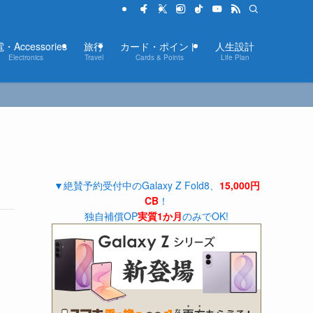
・Accessories
旅行
カード・ポイント
人生設計
Electronics
Travel
Cards & Points
Life Plan
▼絶賛予約受付中のGalaxy Z Fold8、
15,000円
CB
！
独自補償OP
実質1か月
のみでOK!