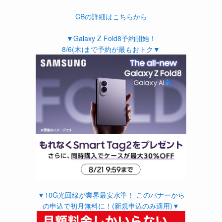
CBの詳細はこちらから
▼Galaxy Z Fold8予約開始！
8/6(木)まで予約が最もおトク▼
▼10G光回線が業界最安水準！ このバナーから
の申込で初月無料に！(新規申込のみ適用)▼