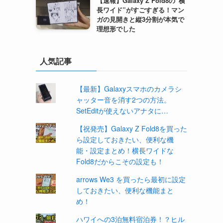
【速報】Galaxy Z Fold8の“横
長ワイド”がすごすぎる！マン
ガの見開きと縦3分割が本気で
理想形でした
人気記事
【最新】Galaxyスマホのカメラシ
ャッター音を消す2つの方法。
SetEditが使えないアナタに…
【祝発売】Galaxy Z Fold8を買った
ら設定しておきたい、便利な機
能・設定まとめ！横長ワイドな
Fold8だからこその設定も！
arrows We3 を買ったら最初に設定
しておきたい、便利な機能まと
め！
ハワイへの3泊無料宿泊券！？ヒル