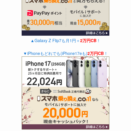
▲Galaxy Z Flip7も月1円＋
2万円CB
！
▼iPhoneもどれでも(iPhone17eも)
2万円CB
！