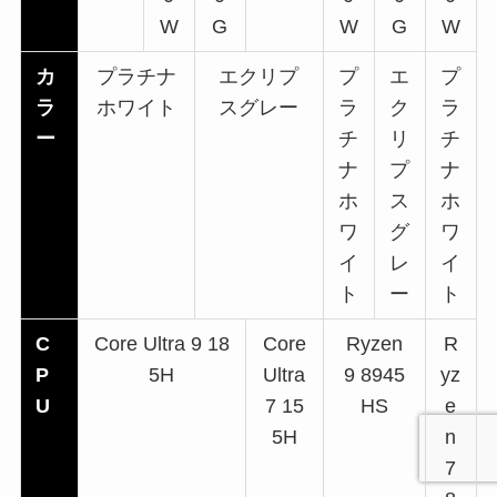
W
G
W
G
W
カ
プラチナ
エクリプ
プ
エ
プ
ラ
ホワイト
スグレー
ラ
ク
ラ
ー
チ
リ
チ
ナ
プ
ナ
ホ
ス
ホ
ワ
グ
ワ
イ
レ
イ
ト
ー
ト
C
Core Ultra 9 18
Core
Ryzen
R
P
5H
Ultra
9 8945
yz
U
7 15
HS
e
5H
n
7