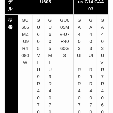
デ
U605
us G14 GA4
ル
03
型
GU
G
G
GU6
G
G
G
番
605
U
U
05M
A
A
A
MZ
6
6
V-U7
4
4
4
-U9
0
0
R40
0
0
0
R4
5
5
60G
3
3
3
080
M
M
S
UI
UI
U
W
I-
I-
-
-
V-
U
U
R
R
R
9
9
9
9
7
R
R
R
R
R
4
4
4
4
4
0
0
0
0
0
7
7
7
7
6
0
0
0
0
0